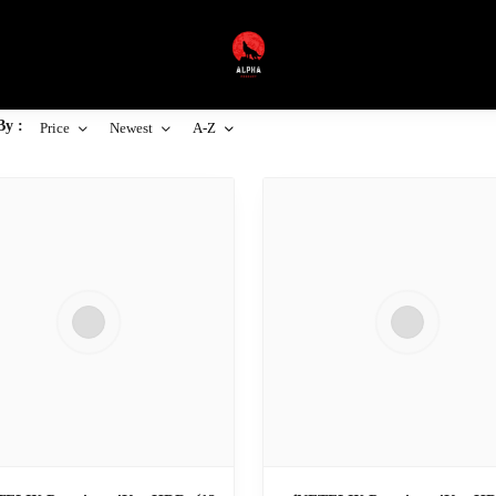
By :
Price
Newest
A-Z