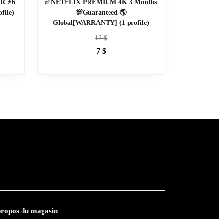
R ⚡6
✅NETFLIX PREMIUM 4K 3 Months
file)
💯Guaranteed 🌎
Global[WARRANTY] (1 profile)
12
$
7
$
propos du magasin