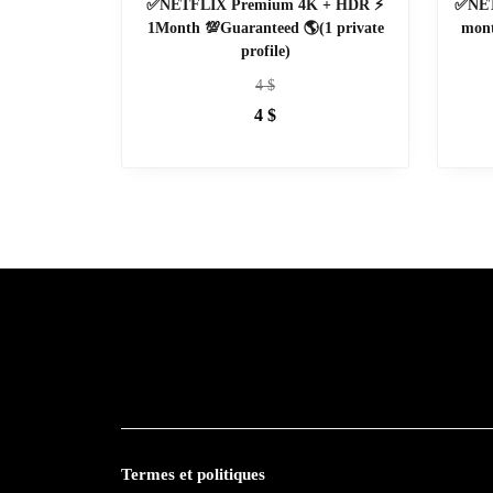
✅NETFLIX Premium 4K + HDR ⚡
✅NET
1Month 💯Guaranteed 🌎(1 private
mont
profile)
4
$
4
$
Termes et politiques