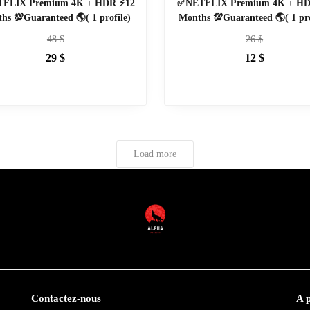
FLIX Premium 4K + HDR ⚡12
✅NETFLIX Premium 4K + HD
hs 💯Guaranteed 🌎( 1 profile)
Months 💯Guaranteed 🌎( 1 pro
48
$
26
$
29
$
12
$
Load more
Contactez-nous
A 