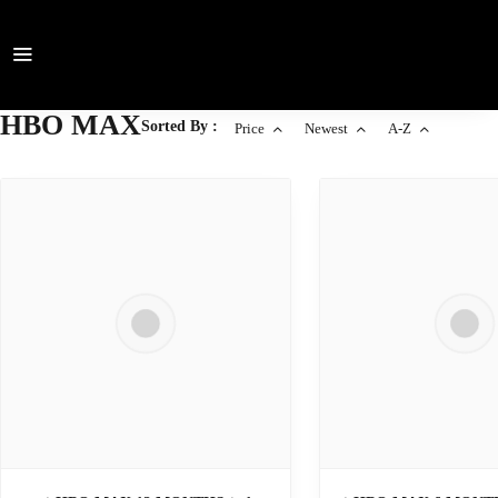
HBO MAX
Sorted By :
Price
Newest
A-Z